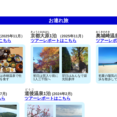
お連れ旅
きょうとおおはら
おくきのさき
京都大原
1泊
奥城崎
温
（2025年11月）
（2025年11月）
こちら
ツアーレポートはこちら
ツアーレポ
は赤穂温泉で牡
初日は宿入り前に
翌日はみんなで寂
初夏の陽気
を食す
1人三千院へ
光院参拝
浜を散歩し
どうご
道後
温泉1泊
年7月)
(2024年2月)
ちら
ツアーレポートはこちら