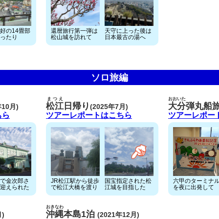
好の14畳部
還暦旅行第一弾は
天守に上った後は
ったり
松山城を訪れて
日本最古の湯へ
ソロ旅編
まつえ
おおいた
松江
日帰り
大分
弾丸船
年10月)
(2025年7月)
ちら
ツアーレポートはこちら
ツアーレポー
で金次郎さ
JR松江駅から徒歩
国宝指定された松
六甲のターミナ
迎えられた
で松江大橋を渡り
江城を目指した
を夜に出発して
おきなわ
沖縄
本島1泊
月)
(2021年12月)