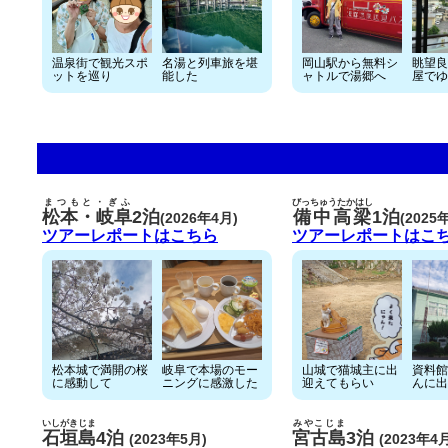
温泉街で観光スポ
名湯と列車旅を堪
岡山駅から無料シ
眺望良
ットを巡り
能した
ャトルで湯郷へ
屋でゆ
まつもと・ぎふ
びっちゅうたかはし
松本・岐阜
2泊
備中高梁
1泊
(2026年4月)
(2025
ツアーレポートはこちら
ツアーレポートはこ
松本城で満開の桜
岐阜で本場のモー
山城で猫城主に出
資料館
に感動して
ニングに感激した
迎えてもらい
んに出
いしがきじま
みやこじま
石垣島
4泊
宮古島
3泊
(2023年5月)
(2023年4