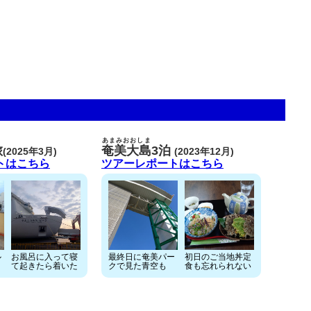
あまみおおしま
旅
奄美大島
3泊
(2025年3月)
(2023年12月)
トはこちら
ツアーレポートはこちら
ル
お風呂に入って寝
最終日に奄美パー
初日のご当地丼定
て起きたら着いた
クで見た青空も
食も忘れられない