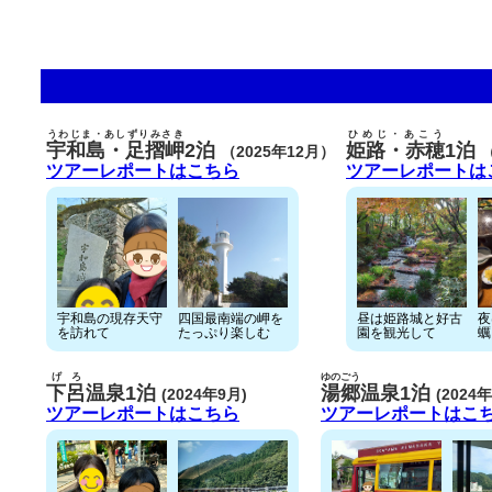
うわじま・あしずりみさき
ひめじ・あこう
宇和島・足摺岬
2泊
姫路・赤穂
1泊
（2025年12月）
ツアーレポートはこちら
ツアーレポートは
宇和島の現存天守
四国最南端の岬を
昼は姫路城と好古
夜
を訪れて
たっぷり楽しむ
園を観光して
蠣
げろ
ゆのごう
下呂
温泉1泊
湯郷
温泉1泊
(2024年9月)
(2024
ツアーレポートはこちら
ツアーレポートはこ