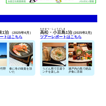
たかまつ・しょうどしま
泉1泊
高松・小豆島
1泊
（2025年4月）
(2025年2月)
ートはこちら
ツアーレポートはこちら
の竹野
春に冬の味覚を頂
うどん県で王道ラ
瀬戸内の島で絶品
て
いた
ンチを楽しみ
夕食に舌鼓